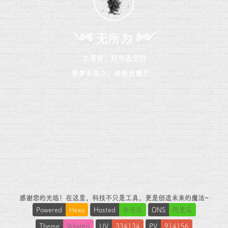
༺ 无所为 ༻
立清宵、月华洒空阶
夜梦多见之，昼思反微茫。
感谢您的光临！在这里，科技不只是工具，更是创造未来的魔法~
Powered
Hexo
Hosted
多吉云
DNS
阿里云
Theme
Volantis
UV
334134
PV
914156