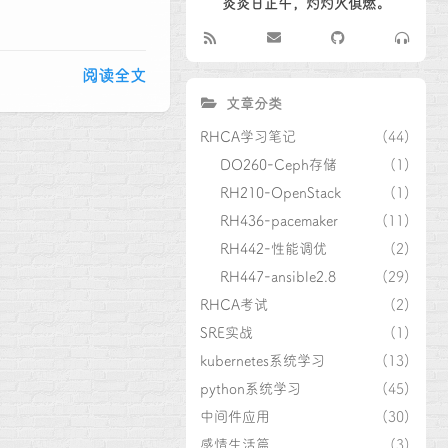
炎炎日正午，灼灼火俱燃。
阅读全文
文章分类
RHCA学习笔记
(44)
DO260-Ceph存储
(1)
RH210-OpenStack
(1)
RH436-pacemaker
(11)
RH442-性能调优
(2)
RH447-ansible2.8
(29)
RHCA考试
(2)
SRE实战
(1)
kubernetes系统学习
(13)
python系统学习
(45)
中间件应用
(30)
感情生活篇
(3)