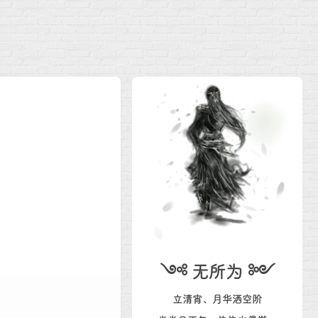
༺ 无所为 ༻
立清宵、月华洒空阶