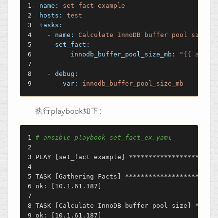
-
name:
set_fact
example
hosts:
test
tasks:
-
name:
Calculate
InnoDB
buffer
pool
size
set_fact:
innodb_buffer_pool_size_mb:
"
{{ ansib
-
debug:
var:
innodb_buffer_pool_size_mb
执行playbook如下：
# ansible-playbook set_fact_ex.yaml 
PLAY [set_fact example] **********************
TASK [Gathering Facts] ***********************
ok: [10.1.61.187]
TASK [Calculate InnoDB buffer pool size] *****
ok: [10.1.61.187]