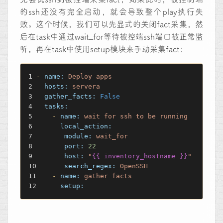
的ssh还没有完全启动，就会导致整个play执行失
败。这个时候，我们可以先显式的关闭fact采集，然
后在task中通过wait_for等待被控端ssh端口被正常监
听，再在task中使用setup模块来手动采集fact：
-
name:
Deploy
apps
hosts:
servera
gather_facts:
False
tasks:
-
name:
wait
for
ssh
to
be
running
local_action:
module:
wait_for
port:
22
host:
"
{{ inventory_hostname }}
"
search_regex:
OpenSSH
-
name:
gather
facts
setup: