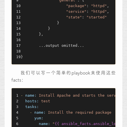
"general"
: {
"package"
: 
"httpd"
,
"service"
: 
"httpd"
,
"state"
: 
"started"
                }
            }
        },
        ...output omitted...
}
我们可以写一个简单的playbook来使用这些
facts：
-
name:
Install
Apache
and
starts
the
service
hosts:
test
tasks:
-
name:
Install
the
required
package
yum:
name:
"
{{ ansible_facts.ansible_local.