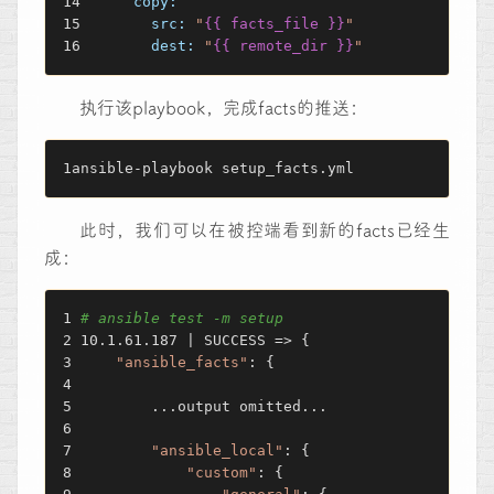
copy:
src:
"
{{ facts_file }}
"
dest:
"
{{ remote_dir }}
"
执行该playbook，完成facts的推送：
ansible-playbook setup_facts.yml
此时，我们可以在被控端看到新的facts已经生
成：
# ansible test -m setup        
10.1.61.187 | SUCCESS => {
"ansible_facts"
: {
        ...output omitted...
"ansible_local"
: {
"custom"
: {