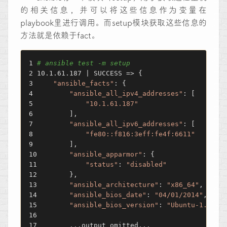
的相关信息，并可以将这些信息作为变量在
playbook里进行调用。而setup模块获取这些信息的
方法就是依赖于fact。
# ansible test -m setup
10.1.61.187 | SUCCESS => {
"ansible_facts"
: {
"ansible_all_ipv4_addresses"
: [
"10.1.61.187"
        ],
"ansible_all_ipv6_addresses"
: [
"fe80::f816:3eff:fe4f:6611"
        ],
"ansible_apparmor"
: {
"status"
: 
"disabled"
        },
"ansible_architecture"
: 
"x86_64"
,
"ansible_bios_date"
: 
"04/01/2014"
,
"ansible_bios_version"
: 
"Ubuntu-1.8.2-
        ...output omitted...