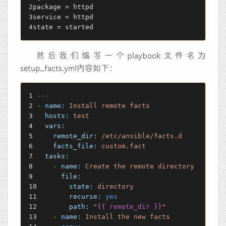
package = httpd
service = httpd
state = started
然后我们编写一个playbook文件名为
setup_facts.yml内容如下：
---
-
name:
Install
remote
facts
hosts:
test
vars:
remote_dir:
/etc/ansible/facts.d
facts_file:
custom.fact
tasks:
-
name:
Create
the
remote
directory
file:
state:
directory
recurse:
yes
path:
"
{{ remote_dir }}
"
-
name:
Install
the
new
facts