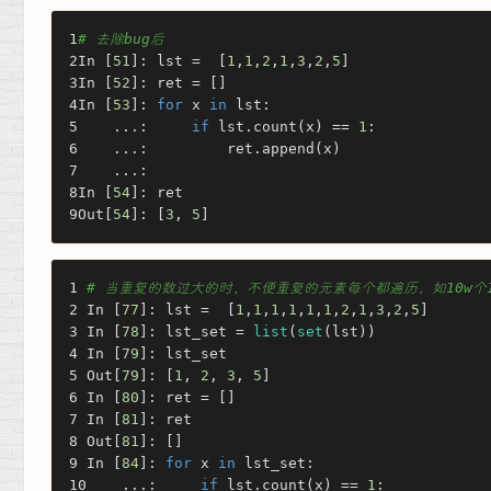
# 去除bug后
In [
51
]: lst =  [
1
,
1
,
2
,
1
,
3
,
2
,
5
]
In [
52
]: ret = []
In [
53
]: 
for
 x 
in
 lst:
    ...:     
if
 lst.count(x) == 
1
:
    ...:         ret.append(x)
    ...:
In [
54
]: ret
Out[
54
]: [
3
, 
5
]
# 当重复的数过大的时，不便重复的元素每个都遍历，如10w个
In [
77
]: lst =  [
1
,
1
,
1
,
1
,
1
,
1
,
2
,
1
,
3
,
2
,
5
]
In [
78
]: lst_set = 
list
(
set
(lst))
In [
79
]: lst_set
Out[
79
]: [
1
, 
2
, 
3
, 
5
]
In [
80
]: ret = []
In [
81
]: ret
Out[
81
]: []
In [
84
]: 
for
 x 
in
 lst_set:
    ...:     
if
 lst.count(x) == 
1
: