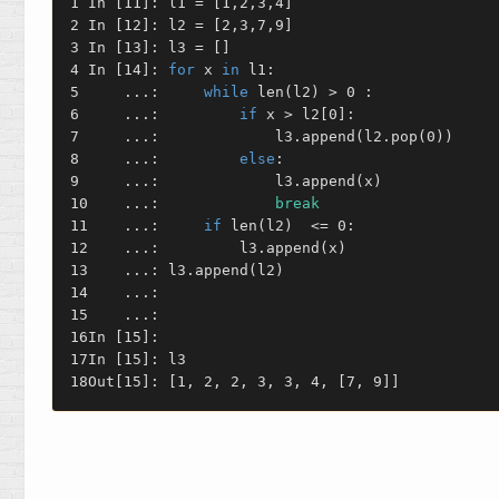
In [11]: l1 = [1,2,3,4]
In [12]: l2 = [2,3,7,9]
In [13]: l3 = []
In [14]: 
for
 x 
in
 l1:
    ...:     
while
 len(l2) > 0 :
    ...:         
if
 x > l2[0]:
    ...:             l3.append(l2.pop(0))
    ...:         
else
:
    ...:             l3.append(x)
    ...:             
break
    ...:     
if
 len(l2)  <= 0:
    ...:         l3.append(x)
    ...: l3.append(l2)
    ...:
    ...:
In [15]:
In [15]: l3
Out[15]: [1, 2, 2, 3, 3, 4, [7, 9]]