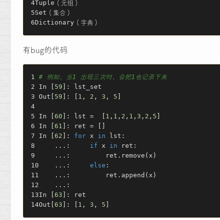
Tuple
（元组）
Set
（集合）
Dictionary
（字典）
有bug的代码
# 例如，当1 出现三次时，会把1也记录下来
In [
59
]: lst_set
Out[
59
]: [
1
, 
2
, 
3
, 
5
]
In [
60
]: lst =  [
1
,
1
,
2
,
1
,
3
,
2
,
5
]
In [
61
]: ret = []
In [
62
]: 
for
 x 
in
 lst:
    ...:     
if
 x 
in
 ret:
    ...:         ret.remove(x)
    ...:     
else
:
    ...:         ret.append(x)
    ...:
In [
63
]: ret
Out[
63
]: [
1
, 
3
, 
5
]