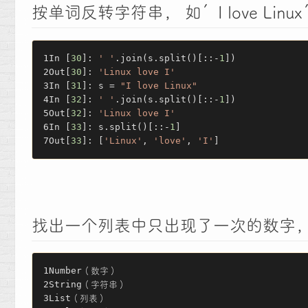
按单词反转字符串， 如’I love Linux’ 
In [
30
]: 
' '
.join(s.split()[::-
1
])
Out[
30
]: 
'Linux love I'
In [
31
]: s = 
"I love Linux"
In [
32
]: 
' '
.join(s.split()[::-
1
])
Out[
32
]: 
'Linux love I'
In [
33
]: s.split()[::-
1
]
Out[
33
]: [
'Linux'
, 
'love'
, 
'I'
]
找出一个列表中只出现了一次的数字，并且保
Number
（数字）
String
（字符串）
List
（列表）