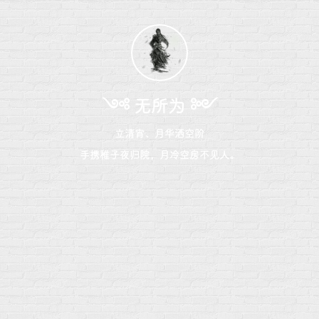
༺ 无所为 ༻
立清宵、月华洒空阶
手携稚子夜归院，月冷空房不见人。