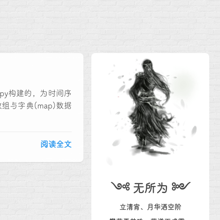
于numpy构建的，为时间序
数组与字典(map)数据
阅读全文
༺ 无所为 ༻
立清宵、月华洒空阶