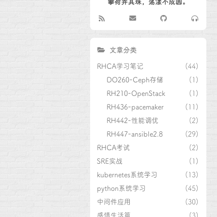
攀荷弄其珠，荡漾不成圆。
文章分类
RHCA学习笔记
(44)
DO260-Ceph存储
(1)
RH210-OpenStack
(1)
RH436-pacemaker
(11)
RH442-性能调优
(2)
RH447-ansible2.8
(29)
RHCA考试
(2)
SRE实战
(1)
kubernetes系统学习
(13)
python系统学习
(45)
中间件应用
(30)
感情生活篇
(3)