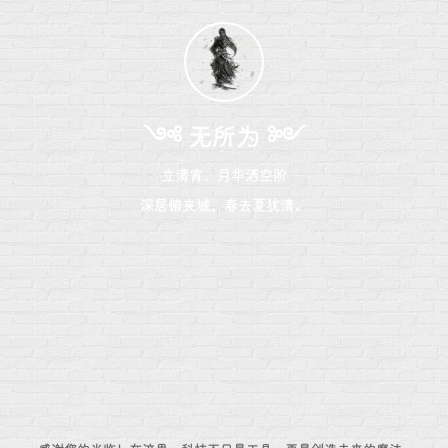
༺ 无所为 ༻
立清宵、月华洒空阶
深居俯夹城，春去夏犹清。