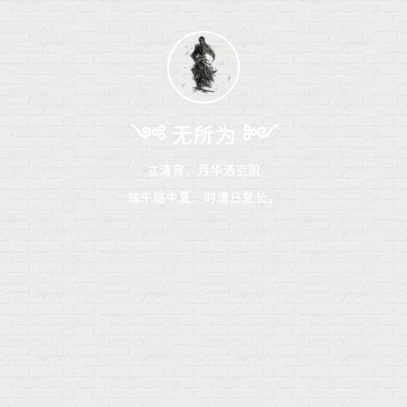
༺ 无所为 ༻
立清宵、月华洒空阶
端午临中夏，时清日复长。