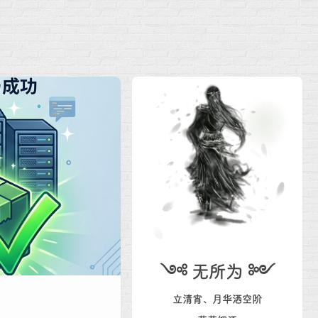
༺ 无所为 ༻
立清宵、月华洒空阶