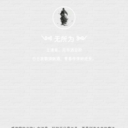
༺ 无所为 ༻
立清宵、月华洒空阶
白日放歌须纵酒，青春作伴好还乡。