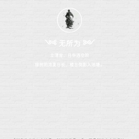
༺ 无所为 ༻
立清宵、月华洒空阶
绿树阴浓夏日长，楼台倒影入池塘。