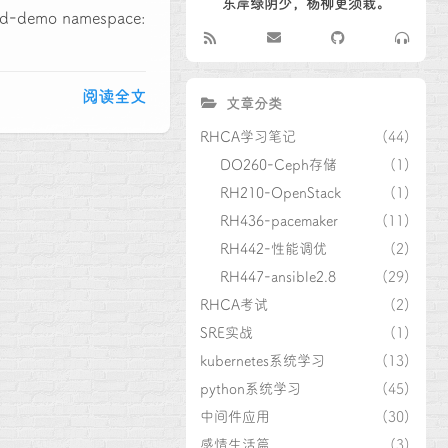
东岸绿阴少，杨柳更须栽。
od-demo namespace:
阅读全文
文章分类
RHCA学习笔记
(44)
DO260-Ceph存储
(1)
RH210-OpenStack
(1)
RH436-pacemaker
(11)
RH442-性能调优
(2)
RH447-ansible2.8
(29)
RHCA考试
(2)
SRE实战
(1)
kubernetes系统学习
(13)
python系统学习
(45)
中间件应用
(30)
感情生活篇
(3)