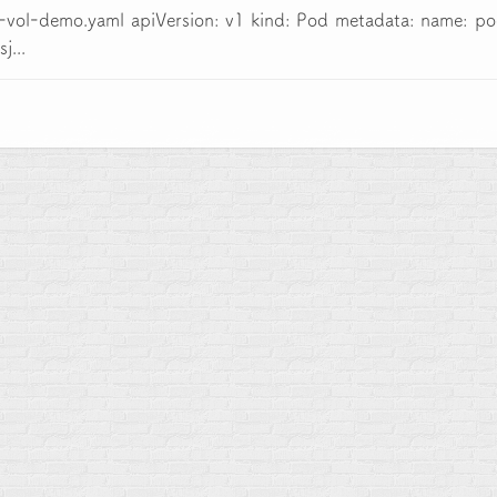
demo.yaml apiVersion: v1 kind: Pod metadata: name: p
j...