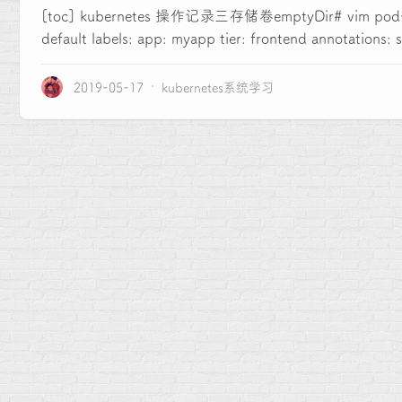
[toc] kubernetes 操作记录三存储卷emptyDir# vim pod-vol-
default labels: app: myapp tier: frontend annotations: ss
2019-05-17
kubernetes系统学习