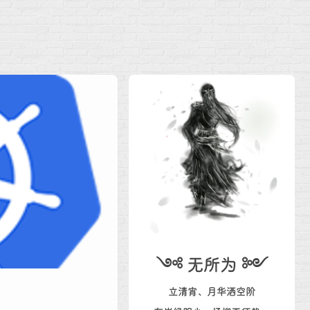
༺ 无所为 ༻
立清宵、月华洒空阶