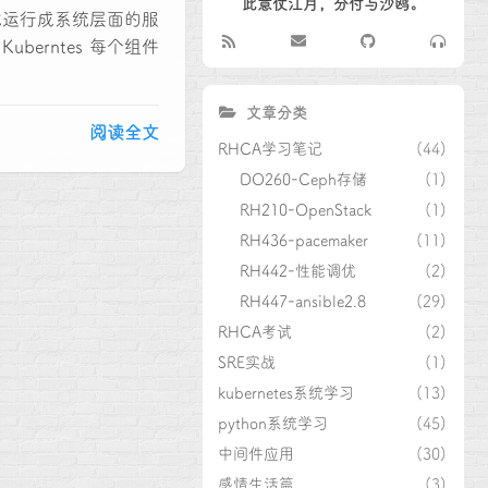
此意仗江月，分付与沙鸥。
程的方式运行成系统层面的服
berntes 每个组件
文章分类
阅读全文
RHCA学习笔记
(44)
DO260-Ceph存储
(1)
RH210-OpenStack
(1)
RH436-pacemaker
(11)
RH442-性能调优
(2)
RH447-ansible2.8
(29)
RHCA考试
(2)
SRE实战
(1)
kubernetes系统学习
(13)
python系统学习
(45)
中间件应用
(30)
感情生活篇
(3)