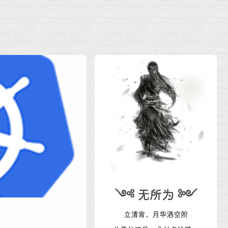
༺ 无所为 ༻
立清宵、月华洒空阶