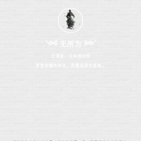
༺ 无所为 ༻
立清宵、月华洒空阶
草萤有耀终非火，荷露虽团岂是珠。